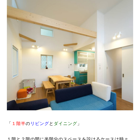
「
１階半
の
リビング
と
ダイニング
」
１階と２階の間に半階分のスペースを設けるケースは時々