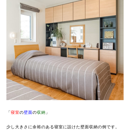
「
寝室
の
壁面
の
収納
」
少し大きさに余裕のある寝室に設けた壁面収納の例です。