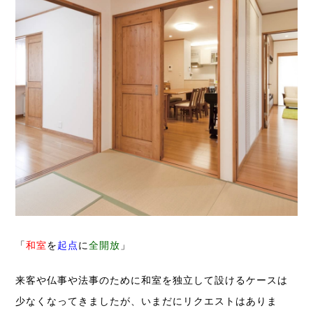
「
和室
を
起点
に
全開放
」
来客や仏事や法事のために和室を独立して設けるケースは
少なくなってきましたが、いまだにリクエストはありま