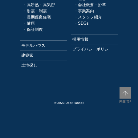
・高断熱・高気密
・会社概要・沿革
・耐震・制震
・事業案内
・長期優良住宅
・スタッフ紹介
・健康
・SDGs
・保証制度
採用情報
モデルハウス
プライバシーポリシー
建築家
土地探し
© 2023 DearPlanner.