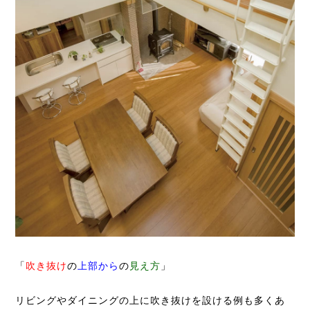
「
吹き抜け
の
上部から
の
見え方
」
リビングやダイニングの上に吹き抜けを設ける例も多くあ