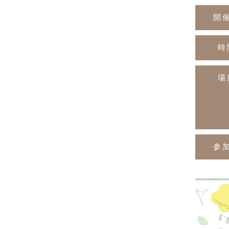
開
時
場
参