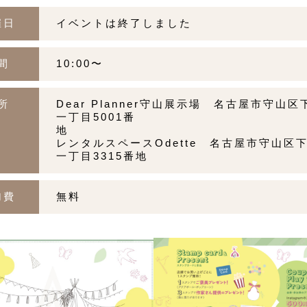
催日
イベントは終了しました
間
10:00〜
所
Dear Planner守山展示場 名古屋市守山
一丁目5001番
レンタルスペースOdette 名古屋市守山区
一丁目3315番地
加費
無料