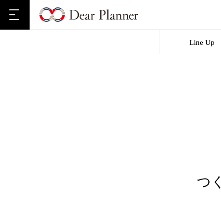
Line Up
つ